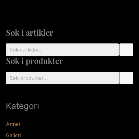
Søk i artikler
S
ø
Søk i produkter
k
S
ø
k
Kategori
Annet
Galleri