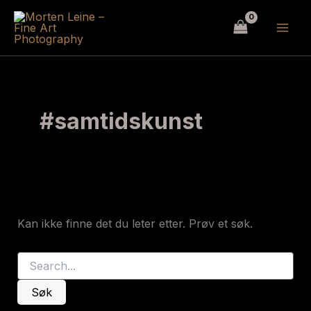
Hopp
rett
til
innholdet
#samtidskunst
Kan ikke finne det du leter etter. Prøv et søk.
Søk
etter: