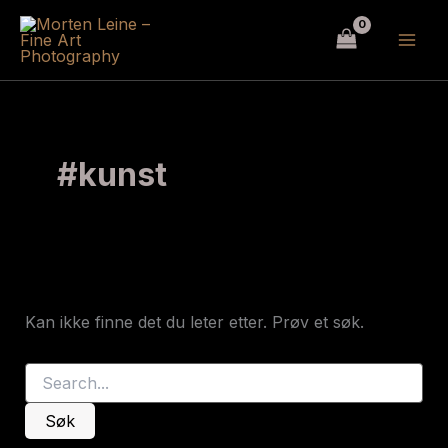
Hopp
rett
til
innholdet
#kunst
Kan ikke finne det du leter etter. Prøv et søk.
Søk
etter: