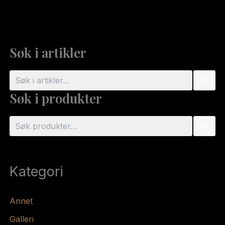
Søk i artikler
S
ø
Søk i produkter
k
S
ø
k
Kategori
Annet
Galleri