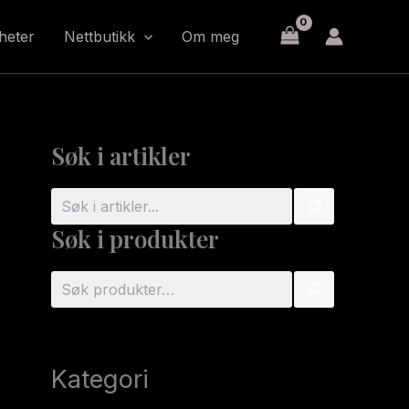
heter
Nettbutikk
Om meg
Søk i artikler
S
ø
Søk i produkter
k
S
ø
k
Kategori