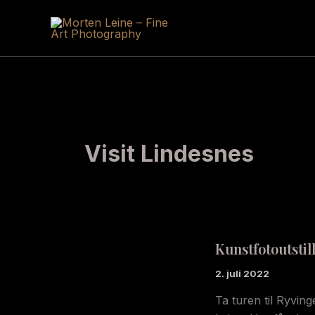
Hopp
rett
til
innholdet
Visit Lindesnes
Kunstfotoutstil
2. juli 2022
Ta turen til Ryvin