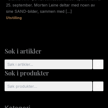
25. september. Morten Leine deltar med noen av
sine SAND-bilder, sammen med […]
Utstilling
Søk i artikler
S
ø
Søk i produkter
k
S
ø
k