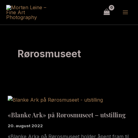
Hopp
rett
til
innholdet
Rørosmuseet
«Blanke Ark» på Rørosmuseet – utstilling
20. august 2022
«Blanke Ark» på Rørosmuseet holder åpent fram til