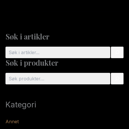
Søk i artikler
S
ø
Søk i produkter
k
S
ø
k
Kategori
Annet