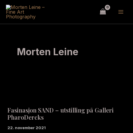
Hopp
rett
til
innholdet
Morten Leine
Fasinasjon SAND – utstilling på Galleri
PharoDercks
22. november 2021