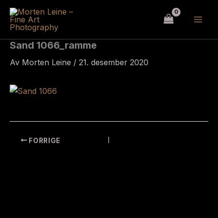
Hopp
rett
til
innholdet
Sand 1066_ramme
Av
Morten Leine
/
21. desember 2020
FORRIGE