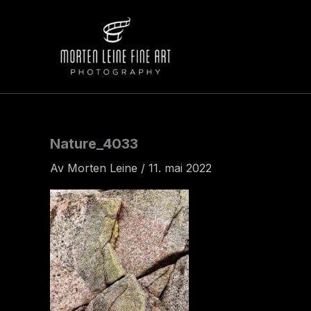
Hopp
rett
til
innholdet
Nature_4033
Av
Morten Leine
/
11. mai 2022