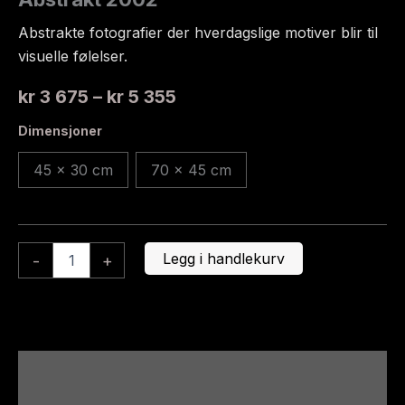
Abstrakte fotografier der hverdagslige motiver blir til
visuelle følelser.
Prisområde:
kr
3 675
–
kr
5 355
kr 3
Dimensjoner
675
45 x 30 cm
70 x 45 cm
til
kr 5
355
Abstrakt
Legg i handlekurv
-
+
2002
antall
Beskrivelse