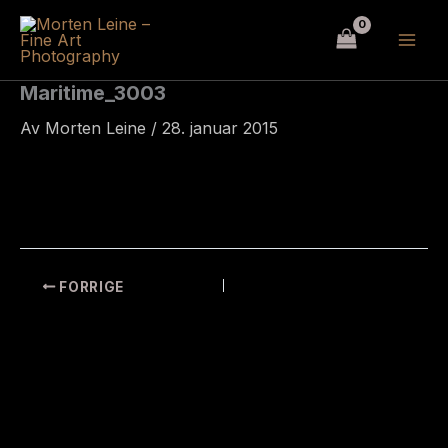
Hopp
rett
til
innholdet
Maritime_3003
Av
Morten Leine
/
28. januar 2015
FORRIGE