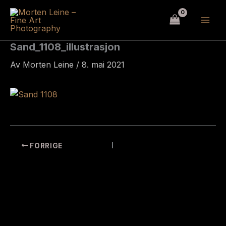
Hopp
rett
til
innholdet
Sand_1108_illustrasjon
Av
Morten Leine
/
8. mai 2021
FORRIGE