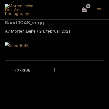
Hopp
rett
til
innholdet
Sand 1048_vegg
Av
Morten Leine
/
24. februar 2021
FORRIGE