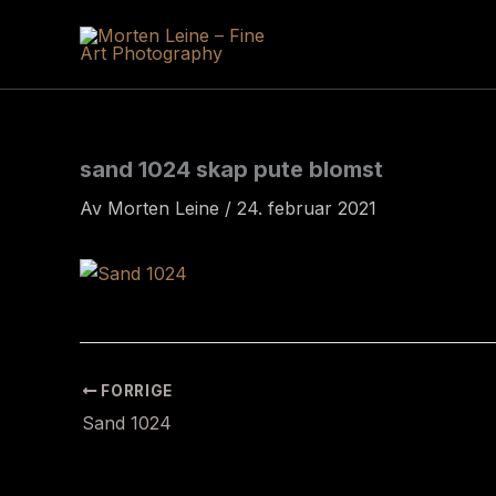
Hopp
rett
til
innholdet
sand 1024 skap pute blomst
Av
Morten Leine
/
24. februar 2021
FORRIGE
Sand 1024