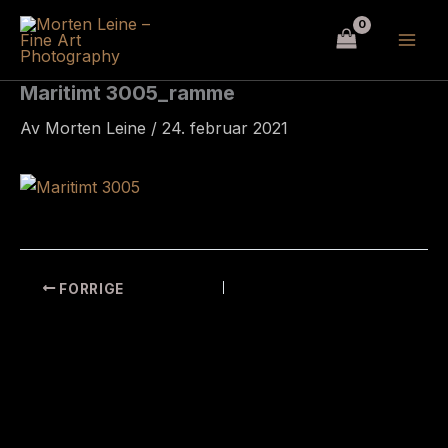
Hopp
rett
til
innholdet
Maritimt 3005_ramme
Av
Morten Leine
/
24. februar 2021
FORRIGE