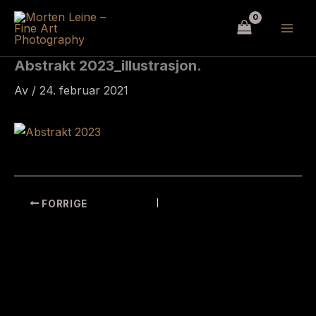
Hopp
rett
til
innholdet
Abstrakt 2023_illustrasjon.
Av
/
24. februar 2021
FORRIGE