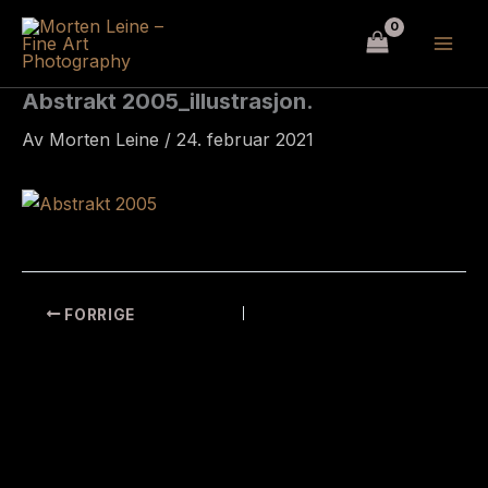
Hopp
rett
til
innholdet
Abstrakt 2005_illustrasjon.
Av
Morten Leine
/
24. februar 2021
FORRIGE