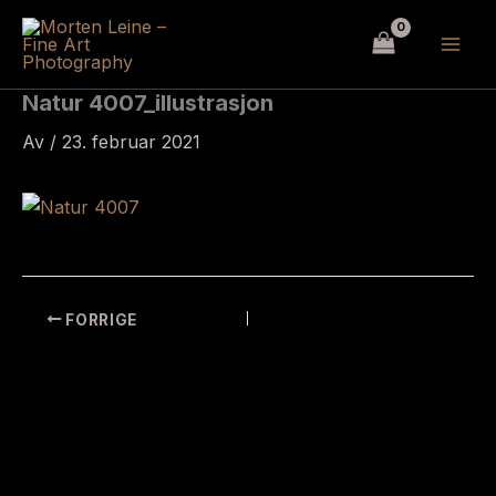
Hopp
rett
til
innholdet
Natur 4007_illustrasjon
Av
/
23. februar 2021
FORRIGE