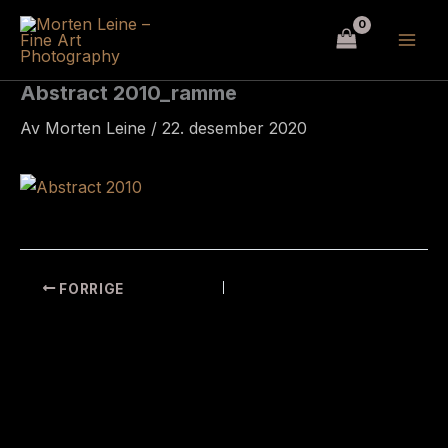
Hopp
rett
til
innholdet
Abstract 2010_ramme
Av
Morten Leine
/
22. desember 2020
FORRIGE