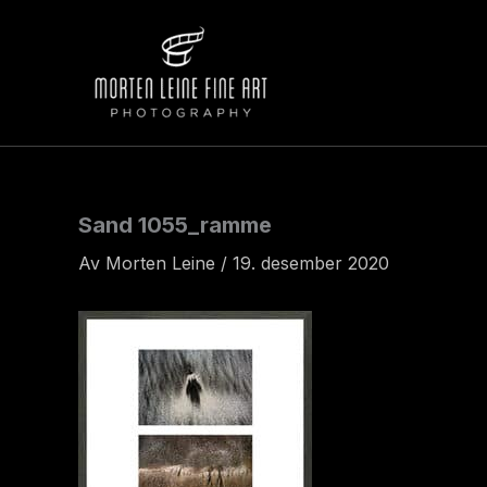
Hopp
rett
til
innholdet
Sand 1055_ramme
Av
Morten Leine
/
19. desember 2020