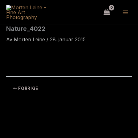
Hopp
rett
til
innholdet
Nature_4022
Av
Morten Leine
/
28. januar 2015
FORRIGE