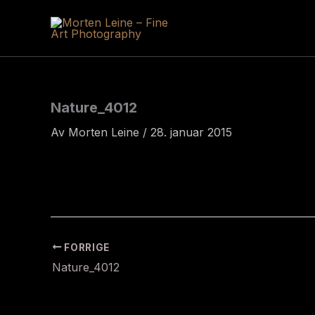
Hopp
rett
til
innholdet
Nature_4012
Av
Morten Leine
/
28. januar 2015
FORRIGE
Nature_4012