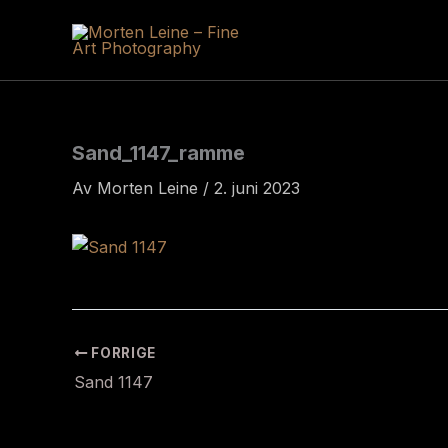
Hopp
rett
til
innholdet
Sand_1147_ramme
Av
Morten Leine
/
2. juni 2023
FORRIGE
Sand 1147