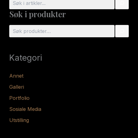
ø
Søk i produkter
k
S
ø
k
Kategori
Annet
Galleri
Portfolio
Sosiale Media
Utstilling