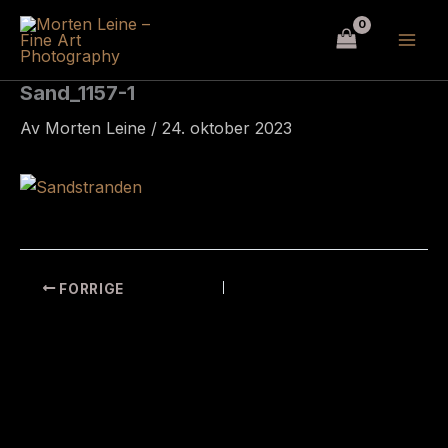
Hopp
rett
til
innholdet
Sand_1157-1
Av
Morten Leine
/
24. oktober 2023
FORRIGE