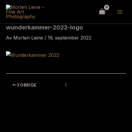
Hopp
rett
til
innholdet
wunderkammer-2022-logo
Av
Morten Leine
/
16. september 2022
FORRIGE