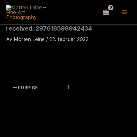
Hopp
rett
til
innholdet
received_297618598942434
Av
Morten Leine
/
22. februar 2022
FORRIGE