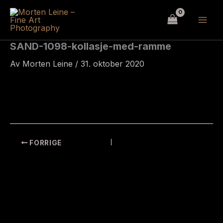
Hopp
rett
til
innholdet
SAND-1098-kollasje-med-ramme
Av
Morten Leine
/
31. oktober 2020
FORRIGE