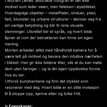
I Morten Leines’ abstrakte fotografi er det ikke
motivet som leder veien, men følelsen i øyeblikket.
Hverdagslige objekter – metallflater, vinduer, plast,
fjell, blomster og urbane strukturer – løsriver seg fra
sin vanlige betydning og blir til rene visuelle
stemninger. Utsnittet blir et språk, og hvert bilde
åpner et rom der betrakteren kan finne sin egen
mening.
Morten arbeider alltid med håndholdt kamera for å
være tett på motivet og bevare den intuitive nærheten
i blikket. Han gir ikke bildene titler, slik at du kan møte
dem uten føringer – og la din egen opplevelse forme
hva du ser.
Utforsk kunstverkene og finn det stykket som
resonerer med deg. Hvert bilde er en stille invitasjon
til å stoppe opp, kjenne etter og tolke fritt.
✨ Egenskaper: