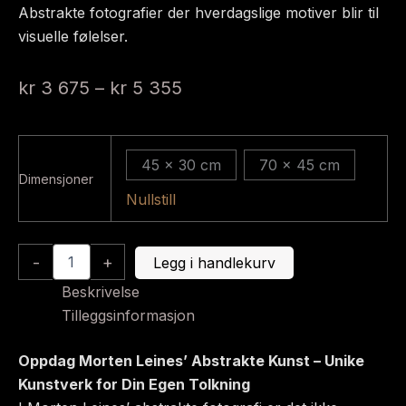
Abstrakte fotografier der hverdagslige motiver blir til
visuelle følelser.
Prisområde:
kr
3 675
–
kr
5 355
kr 3
675
45 x 30 cm
70 x 45 cm
til
Dimensjoner
Nullstill
kr 5
355
Abstrakt
-
+
Legg i handlekurv
2033
antall
Beskrivelse
Tilleggsinformasjon
Oppdag Morten Leines’ Abstrakte Kunst – Unike
Kunstverk for Din Egen Tolkning