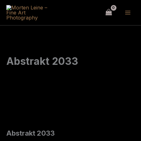
Hopp
rett
til
innholdet
Abstrakt 2033
Abstrakt 2033