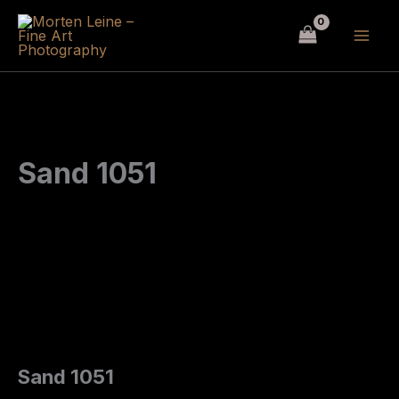
Hopp
rett
til
innholdet
Sand 1051
Sand 1051