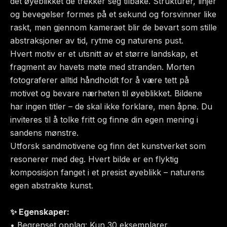
det øyeblikket de trekker seg tilbake. Strukturer, linjer
og bevegelser formes på et sekund og forsvinner like
raskt, men gjennom kameraet blir de bevart som stille
abstraksjoner av tid, rytme og naturens pust.
Hvert motiv er et utsnitt av et større landskap, et
fragment av havets møte med stranden. Morten
fotograferer alltid håndholdt for å være tett på
motivet og bevare nærheten til øyeblikket. Bildene
har ingen titler – de skal ikke forklare, men åpne. Du
inviteres til å tolke fritt og finne din egen mening i
sandens mønstre.
Utforsk sandmotivene og finn det kunstverket som
resonerer med deg. Hvert bilde er en flyktig
komposisjon fanget i et presist øyeblikk – naturens
egen abstrakte kunst.
✨ Egenskaper:
• Begrenset opplag: Kun 30 eksemplarer