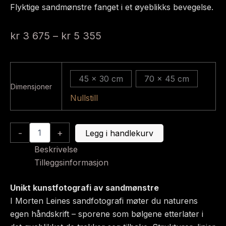
Flyktige sandmønstre fanget i et øyeblikks bevegelse.
Prisområde:
kr
3 675
–
kr
5 355
kr 3
675
45 x 30 cm
70 x 45 cm
til
Dimensjoner
Nullstill
kr 5
355
Sand
-
+
Legg i handlekurv
1051
antall
Beskrivelse
Tilleggsinformasjon
Unikt kunstfotografi av sandmønstre
I Morten Leines sandfotografi møter du naturens
egen håndskrift – sporene som bølgene etterlater i