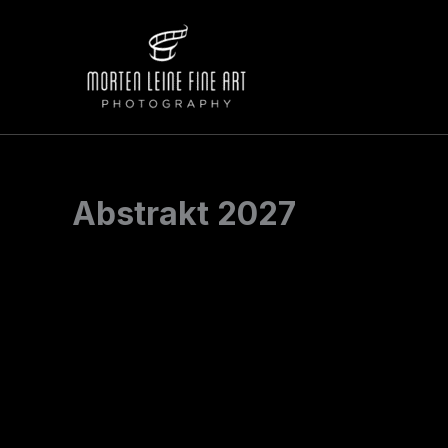
Hopp
rett
til
innholdet
Abstrakt 2027