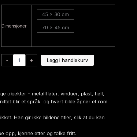
675
45 x 30 cm
til
Dimensjoner
70 x 45 cm
kr 5
355
Abstrakt
-
+
Legg i handlekurv
2027
antall
 objekter – metallflater, vinduer, plast, fjell,
nittet blir et språk, og hvert bilde åpner et rom
et. Han gir ikke bildene titler, slik at du kan
 opp, kjenne etter og tolke fritt.